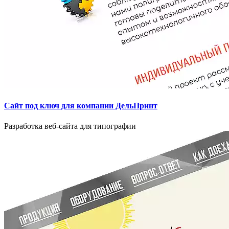
Сайт под ключ для компании ДельПринт
Разработка веб-сайта для типографии